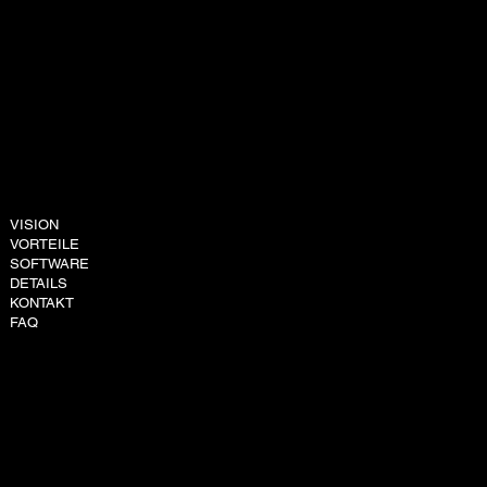
VISION
DIALOG@OQ-LY.DE
VORTEILE
TEL: +49 156 791 663 61
SOFTWARE
Schützenstraße 3a
DETAILS
65795 Hattersheim am Main
KONTAKT
FAQ
AGBs
DATENSCHUTZ
IMPRESSUM