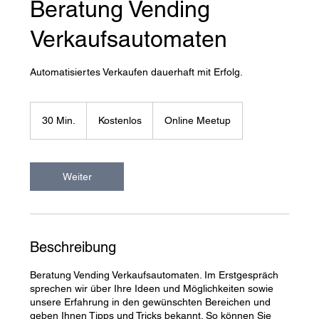
Beratung Vending
Verkaufsautomaten
Automatisiertes Verkaufen dauerhaft mit Erfolg.
Kostenlos
30 Min.
3
Kostenlos
Online Meetup
0
M
i
n
Weiter
.
Beschreibung
Beratung Vending Verkaufsautomaten. Im Erstgespräch
sprechen wir über Ihre Ideen und Möglichkeiten sowie
unsere Erfahrung in den gewünschten Bereichen und
geben Ihnen Tipps und Tricks bekannt. So können Sie